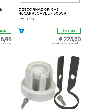
R/
DESCORNADOR GAS
RECARREGAVEL - 600GR.
Ref.:
3770
tock
Em stock
 6,96
€ 225,60
 incluidos
€ 254,93 Impostos incluidos