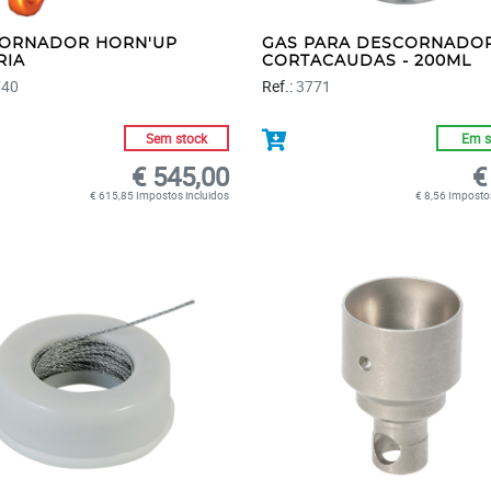
ORNADOR HORN'UP
GAS PARA DESCORNADO
RIA
CORTACAUDAS - 200ML
740
Ref.:
3771
Sem stock
Em s
€ 545,00
€
€ 615,85 Impostos incluidos
€ 8,56 Impostos