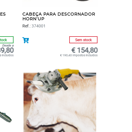
ES
CABEÇA PARA DESCORNADOR
HORN’UP
Ref.:
374001
tock
Sem stock
Desde a
39,80
€ 154,80
 incluidos
€ 190,40 Impostos incluidos