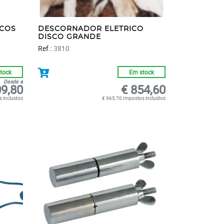
ICOS
DESCORNADOR ELETRICO
DISCO GRANDE
Ref.:
3810
tock
Em stock
Desde a
09,80
€ 854,60
 incluidos
€ 965,70 Impostos incluidos