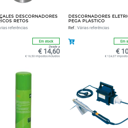
ÇALES DESCORNADORES
DESCORNADORES ELETR
RICOS RETOS
PEGA PLASTICO
rias referências
Ref.:
Várias referências
Em stock
Em s
Desde a
€ 14,60
€ 1
€ 16,50 Impostos incluidos
€ 124,07 Impostos