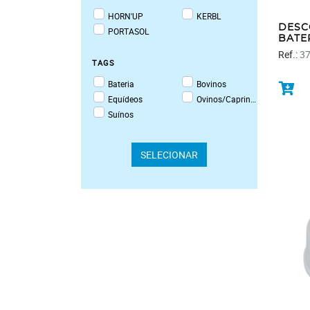
HORN'UP
KERBL
DESC
PORTASOL
BATE
Ref.:
3
Tags
Bateria
Bovinos
Equídeos
Ovinos/Caprinos
Suínos
SELECIONAR