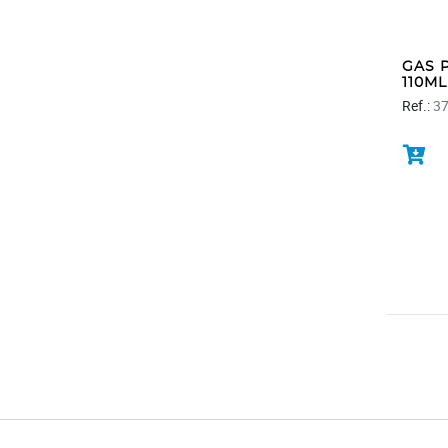
GAS 
110ML
Ref.:
3