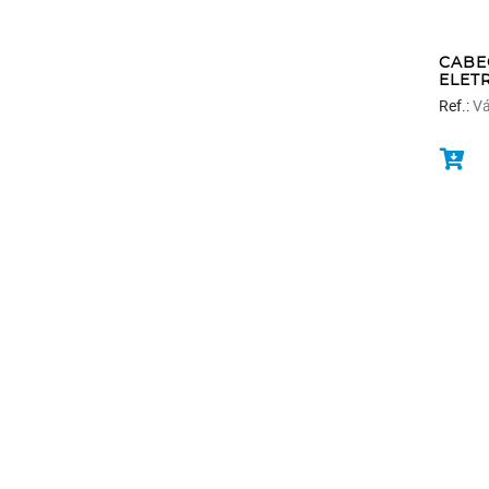
CABE
ELET
Ref.:
Vá