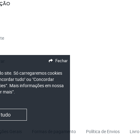
AÇÃO
nte
Fechar
ar
DF
 do site. Só carregaremos cookies
oncordar tudo" ou "Concordar
okies”. Mais informações em nossa
r mais”.
 tudo
ções Gerais
Formas de pagamento
Política de Envios
Livro