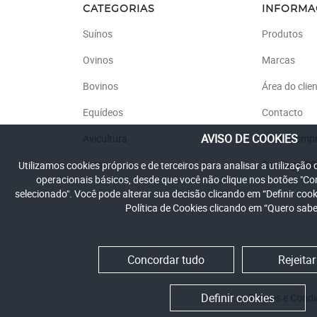
CATEGORIAS
INFORM
Suínos
Produtos
Ovinos
Marcas
Bovinos
Área do clie
Equídeos
Contacto
AVISO DE COOKIES
Avicultura
Como compr
Pets
Catálogo P
Utilizamos cookies próprios e de terceiros para analisar a utilização
operacionais básicos, desde que você não clique nos botões "C
selecionado". Você pode alterar sua decisão clicando em “Definir co
Política de Cookies clicando em “Quero sabe
Concordar tudo
Rejeitar
Definir cookies
Termos e Condi