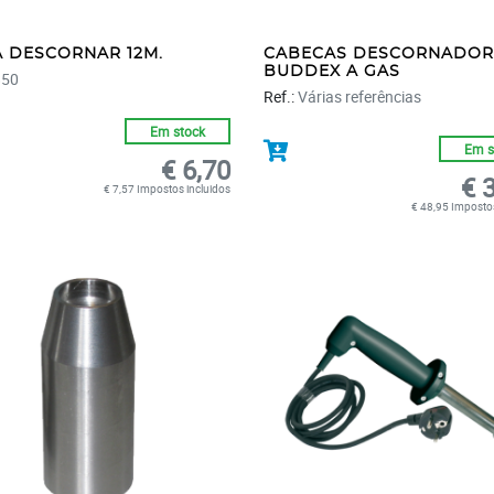
A DESCORNAR 12M.
CABECAS DESCORNADOR
BUDDEX A GAS
850
Ref.:
Várias referências
Em stock
Em s
€ 6,70
€ 
€ 7,57 Impostos incluidos
€ 48,95 Impostos