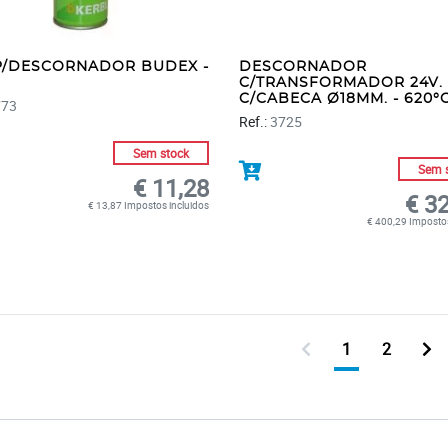
P/DESCORNADOR BUDEX -
DESCORNADOR
C/TRANSFORMADOR 24V.
C/CABECA Ø18MM. - 620°
773
Ref.:
3725
Sem stock
Sem 
€ 11,28
€ 3
€ 13,87 Impostos incluidos
€ 400,29 Impostos
1
2