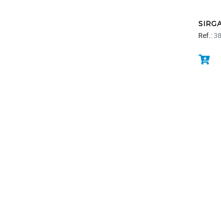
SIRG
Ref.:
3