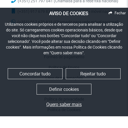
(+351) 251 797 041 (Chamada para a rede fixa nacional)
(+351) 917 679 831 (Chamada para rede móvel nacional)
AVISO DE COOKIES
Fechar
(+351) 917 679 831 (Chamada para rede móvel nacional)
Utilizamos cookies próprios e de terceiros para analisar a utilização
do site. Só carregaremos cookies operacionais básicos, desde que
você não clique nos botões "Concordar tudo" ou "Concordar
selecionado". Você pode alterar sua decisão clicando em “Definir
Termos e Condições Gerais
cookies”. Mais informações em nossa Política de Cookies clicando
em “Quero saber mais”.
Formas de pagamento
Política de Envios
Concordar tudo
Rejeitar tudo
Livro de reclamações
Aviso legal
Definir cookies
Política de privacidade
Quero saber mais
Política de Cookies