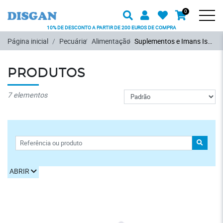
Procurar
Usuário
Favoritos
0
Carrinh
Produto
Men
10% DE DESCONTO A PARTIR DE 200 EUROS DE COMPRA
Ir para o conteúdo principal
Página inicial
Pecuária
Alimentação
Suplementos e Imans Isofágicos
PRODUTOS
Pedido
7 elementos
FILTROS
PROCU
ABRIR