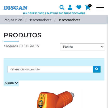
Procurar
Usuário
Favoritos
0
Carrinh
Produto
Men
10% DE DESCONTO A PARTIR DE 200 EUROS DE COMPRA
Ir para o conteúdo principal
Página inicial
Descornadores.
Descornadores.
PRODUTOS
Pedido
Produtos 1 al 12 de 15
FILTROS
PROCU
ABRIR