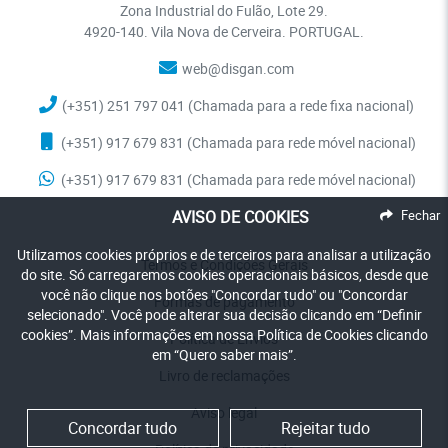
Zona Industrial do Fulão, Lote 29.
4920-140. Vila Nova de Cerveira. PORTUGAL.
web@disgan.com
(+351) 251 797 041 (Chamada para a rede fixa nacional)
(+351) 917 679 831 (Chamada para rede móvel nacional)
(+351) 917 679 831 (Chamada para rede móvel nacional)
AVISO DE COOKIES
Fechar
Utilizamos cookies próprios e de terceiros para analisar a utilização
Termos e Condições Gerais
do site. Só carregaremos cookies operacionais básicos, desde que
você não clique nos botões "Concordar tudo" ou "Concordar
Formas de pagamento
selecionado". Você pode alterar sua decisão clicando em “Definir
cookies”. Mais informações em nossa Política de Cookies clicando
Política de Envios
em “Quero saber mais”.
Livro de reclamações
Aviso legal
Concordar tudo
Rejeitar tudo