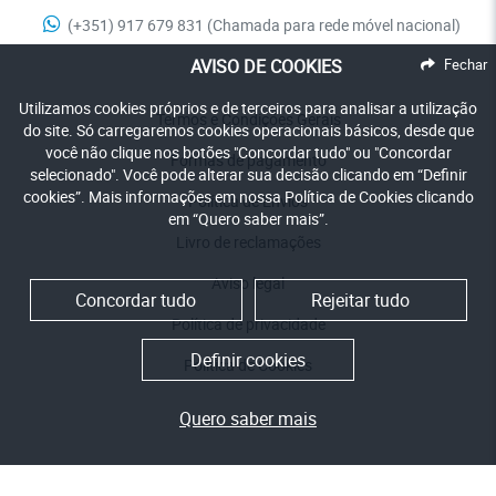
(+351) 917 679 831 (Chamada para rede móvel nacional)
AVISO DE COOKIES
Fechar
Utilizamos cookies próprios e de terceiros para analisar a utilização
Termos e Condições Gerais
do site. Só carregaremos cookies operacionais básicos, desde que
você não clique nos botões "Concordar tudo" ou "Concordar
Formas de pagamento
selecionado". Você pode alterar sua decisão clicando em “Definir
cookies”. Mais informações em nossa Política de Cookies clicando
Política de Envios
em “Quero saber mais”.
Livro de reclamações
Aviso legal
Concordar tudo
Rejeitar tudo
Política de privacidade
Definir cookies
Política de Cookies
Quero saber mais