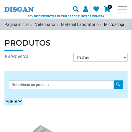
Procurar
Usuário
Favoritos
0
Carrinh
Produto
Men
10% DE DESCONTO A PARTIR DE 200 EUROS DE COMPRA
Ir para o conteúdo principal
Página inicial
Veterinário
Material Laboratório
Microscópios
PRODUTOS
Pedido
8 elementos
FILTROS
PROCU
ABRIR