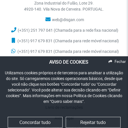
Zona Industrial do Fulão, Lote 29.
4920-140. Vila Nova de Cerveira. PORTUGAL.
web@disgan.com
(+351) 251 797 041 (Chamada para a rede fixa nacional)
(+351) 917 679 831 (Chamada para rede móvel nacional)
(+351) 917 679 831 (Chamada para rede móvel nacional)
AVISO DE COOKIES
Fechar
Utilizamos cookies próprios e de terceiros para analisar a utilização
Termos e Condições Gerais
do site. Só carregaremos cookies operacionais básicos, desde que
você não clique nos botões "Concordar tudo" ou "Concordar
Formas de pagamento
selecionado". Você pode alterar sua decisão clicando em “Definir
cookies”. Mais informações em nossa Política de Cookies clicando
Política de Envios
em “Quero saber mais”.
Livro de reclamações
Aviso legal
Concordar tudo
Rejeitar tudo