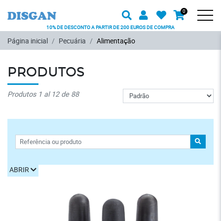
Procurar
Usuário
Favoritos
0
Carrinh
Produto
Men
10% DE DESCONTO A PARTIR DE 200 EUROS DE COMPRA
Ir para o conteúdo principal
Página inicial
Pecuária
Alimentação
PRODUTOS
Pedido
Produtos 1 al 12 de 88
FILTROS
PROCU
ABRIR