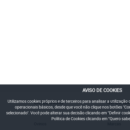
AVISO DE COOKIES
Utilizamos cookies próprios e de terceiros para analisar a utilização
CATEGORIAS
INFORM
operacionais básicos, desde que você não clique nos botões "C
selecionado". Você pode alterar sua decisão clicando em “Definir co
Suínos
Produtos
Política de Cookies clicando em “Quero sabe
Ovinos
Marcas