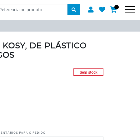
oduto
Usuário
Favoritos
0
Carrinh
Men
 KOSY, DE PLÁSTICO
GOS
Sem stock
entários para o pedido