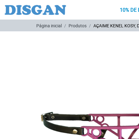
10% DE 
Ir para o conteúdo principal
Página inicial
Produtos
AÇAIME KENEL KOSY, 