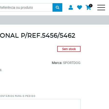
oduto
Usuário
Favoritos
0
Carrinh
Men
ONAL P/REF.5456/5462
Sem stock
Marca:
SPORTDOG
a
entários para o pedido