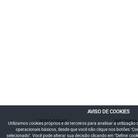
AVISO DE COOKIES
CATEGORIAS
INFORM
Utilizamos cookies próprios e de terceiros para analisar a utilização
operacionais básicos, desde que você não clique nos botões "C
Suínos
Produtos
selecionado". Você pode alterar sua decisão clicando em “Definir co