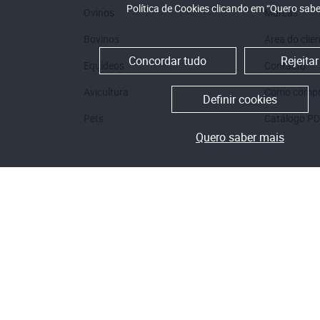
Política de Cookies clicando em “Quero sabe
Ovinos
Marcas
Bovinos
Área do clie
Concordar tudo
Rejeitar
Equídeos
Contacto
Avicultura
Como compr
COLEIRA ADICION
Definir cookies
Ref.:
5458
Pets
Catálogo P
€ 238,90
Quero saber mais
€ 293,85 Impostos incluidos
Termos e Condi