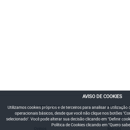
AVISO DE COOKIES
Utilizamos cookies próprios e de terceiros para analisar a utilização
CATEGORIAS
INFORM
operacionais básicos, desde que você não clique nos botões "C
Suínos
Produtos
selecionado". Você pode alterar sua decisão clicando em “Definir co
Política de Cookies clicando em “Quero sabe
Ovinos
Marcas