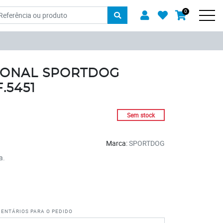
oduto
Usuário
Favoritos
0
Carrinh
Men
IONAL SPORTDOG
.5451
Sem stock
Marca:
SPORTDOG
a
entários para o pedido