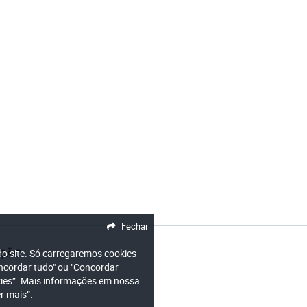
Fechar
 do site. Só carregaremos cookies
AÇÃO
oncordar tudo" ou "Concordar
okies”. Mais informações em nossa
r mais”.