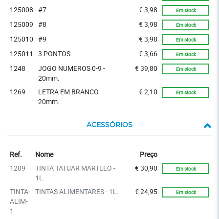
125008
#7
€ 3,98
Em stock
125009
#8
€ 3,98
Em stock
125010
#9
€ 3,98
Em stock
125011
3 PONTOS
€ 3,66
Em stock
1248
JOGO NUMEROS 0-9 -
€ 39,80
Em stock
20mm.
1269
LETRA EM BRANCO
€ 2,10
Em stock
20mm.
ACESSÓRIOS
Stock
Ref.
Nome
Preço
1209
TINTA TATUAR MARTELO -
€ 30,90
Em stock
1L.
TINTA-
TINTAS ALIMENTARES - 1L.
€ 24,95
Em stock
ALIM-
1