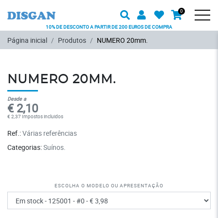
Procurar
Usuário
Favoritos
0
Carrinh
Produto
Men
10% DE DESCONTO A PARTIR DE 200 EUROS DE COMPRA
Ir para o conteúdo principal
Página inicial
Produtos
NUMERO 20mm.
NUMERO 20MM.
Desde a
€ 2,10
€ 2,37 Impostos incluidos
Ref.:
Várias referências
Categorias:
Suínos
Escolha o modelo ou apresentação