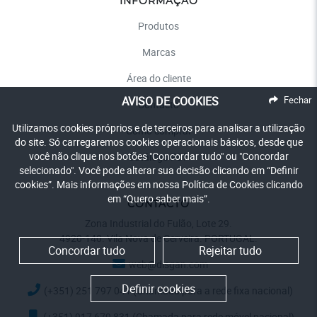
INFORMAÇÃO
Produtos
Marcas
Área do cliente
AVISO DE COOKIES
Fechar
Contacto
Utilizamos cookies próprios e de terceiros para analisar a utilização
Como comprar
do site. Só carregaremos cookies operacionais básicos, desde que
você não clique nos botões "Concordar tudo" ou "Concordar
Catálogo PDF
selecionado". Você pode alterar sua decisão clicando em “Definir
cookies”. Mais informações em nossa Política de Cookies clicando
em “Quero saber mais”.
CONTACTO
Zona Industrial do Fulão, Lote 29.
4920-140. Vila Nova de Cerveira. PORTUGAL.
Concordar tudo
Rejeitar tudo
web@disgan.com
NUMERO 20MM.
Definir cookies
(+351) 251 797 041 (Chamada para a rede fixa nacional)
Ref.:
Várias referências
Em stock
Desde a
(+351) 917 679 831 (Chamada para rede móvel nacional)